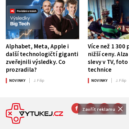
Alphabet, Meta, Apple i
Více než 1 300
další technologičtí giganti
nižší ceny. Alza
zveřejnili výsledky. Co
slevy v TV, foto
prozradila?
technice
NOVINKY
J. Filip
NOVINKY
J. Filip
Zavřít reklamu