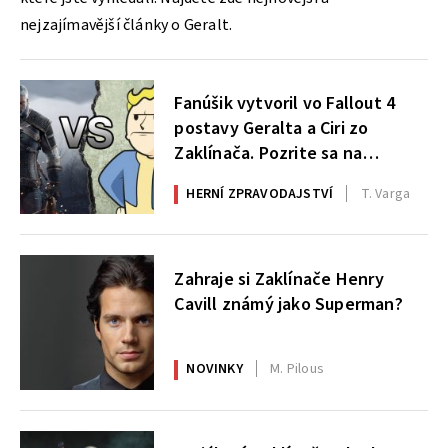
nejzajímavější články o Geralt.
Fanúšik vytvoril vo Fallout 4
postavy Geralta a Ciri zo
Zaklínača. Pozrite sa na
výsledok
HERNÍ ZPRAVODAJSTVÍ
T. Varga
Zahraje si Zaklínače Henry
Cavill známý jako Superman?
NOVINKY
M. Pilous