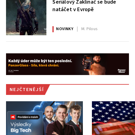
Seriálový Zaklínač se bude
natáčet v Evropě
NOVINKY
M. Pilous
NEJČTENĚJŠÍ