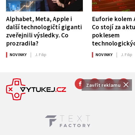
Alphabet, Meta, Apple i
Euforie kolem A
další technologičtí giganti
Co stojí za akt
zveřejnili výsledky. Co
poklesem
prozradila?
technologickýc
NOVINKY
J. Filip
NOVINKY
J. Filip
Zavřít reklamu