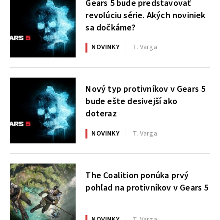
Gears 5 bude predstavovať
revolúciu série. Akých noviniek
sa dočkáme?
NOVINKY
T. Varga
Nový typ protivníkov v Gears 5
bude ešte desivejší ako
doteraz
NOVINKY
T. Varga
The Coalition ponúka prvý
pohľad na protivníkov v Gears 5
NOVINKY
T. Varga