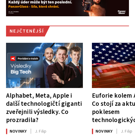
NEJČTENĚJŠÍ
Alphabet, Meta, Apple i
Euforie kolem A
další technologičtí giganti
Co stojí za akt
zveřejnili výsledky. Co
poklesem
prozradila?
technologickýc
NOVINKY
J. Filip
NOVINKY
J. Filip