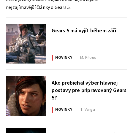
nejzajímavější články o Gears 5.
Gears 5 má vyjít během září
NOVINKY
M. Pilous
Ako prebiehal výber hlavnej
postavy pre pripravovaný Gears
5?
NOVINKY
T. Varga