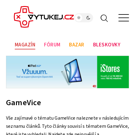
MAGAZÍN
FÓRUM
BAZAR
BLESKOVKY
GameVice
Vše zajímavé o tématu GameVice naleznete v následujícím
seznamu článků. Tyto články souvisí s tématem GameVice,
které jste vyhledali. Najdete zde nejnovější a