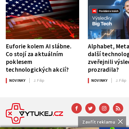
Euforie kolem AI slábne.
Alphabet, Meta
Co stojí za aktuálním
další technolog
poklesem
zveřejnili výsl
technologických akcií?
prozradila?
NOVINKY
J. Filip
NOVINKY
J. Filip
Zavřít reklamu