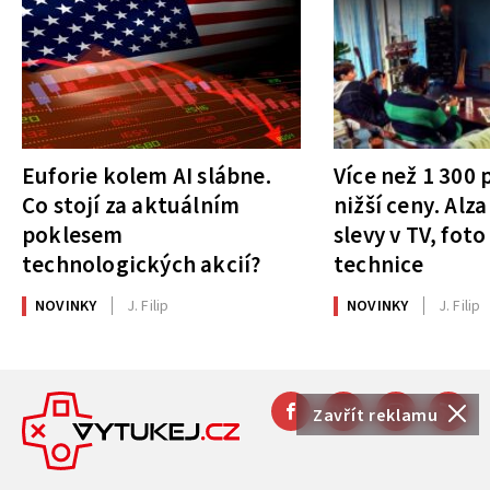
Euforie kolem AI slábne.
Více než 1 300
Co stojí za aktuálním
nižší ceny. Alza
poklesem
slevy v TV, foto
technologických akcií?
technice
NOVINKY
J. Filip
NOVINKY
J. Filip
Zavřít reklamu