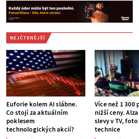
NEJČTENĚJŠÍ
Euforie kolem AI slábne.
Více než 1 300
Co stojí za aktuálním
nižší ceny. Alza
poklesem
slevy v TV, foto
technologických akcií?
technice