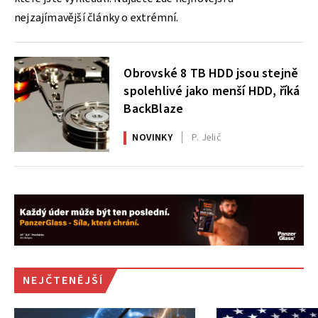
nejzajímavější články o extrémní.
Obrovské 8 TB HDD jsou stejně
spolehlivé jako menší HDD, říká
BackBlaze
NOVINKY
P. Jelič
NEJČTENĚJŠÍ