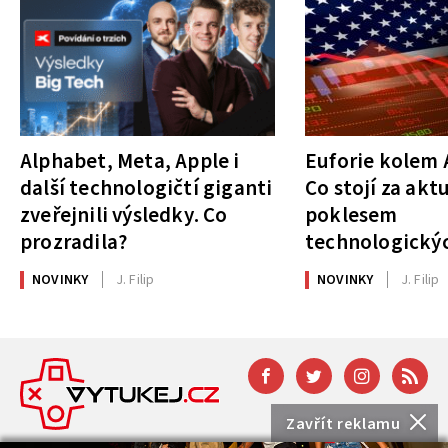
Alphabet, Meta, Apple i
Euforie kolem A
další technologičtí giganti
Co stojí za akt
zveřejnili výsledky. Co
poklesem
prozradila?
technologickýc
NOVINKY
J. Filip
NOVINKY
J. Filip
Zavřít reklamu