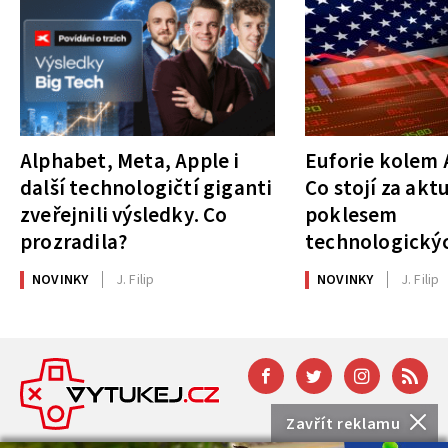
Alphabet, Meta, Apple i
Euforie kolem A
další technologičtí giganti
Co stojí za akt
zveřejnili výsledky. Co
poklesem
prozradila?
technologickýc
NOVINKY
J. Filip
NOVINKY
J. Filip
Zavřít reklamu