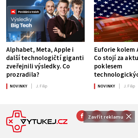
Alphabet, Meta, Apple i
Euforie kolem A
další technologičtí giganti
Co stojí za akt
zveřejnili výsledky. Co
poklesem
prozradila?
technologickýc
NOVINKY
J. Filip
NOVINKY
J. Filip
Zavřít reklamu