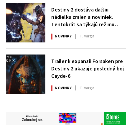
Destiny 2 dostáva ďalšiu
nádielku zmien a noviniek.
Tentokrát sa týkajú režimu
Gambit
NOVINKY
T. Varga
Trailer k expanzii Forsaken pre
Destiny 2 ukazuje posledný boj
Cayde-6
NOVINKY
T. Varga