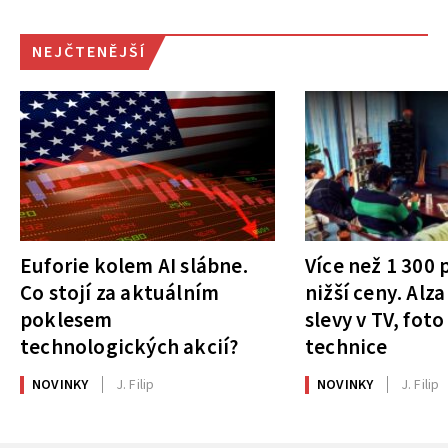
NEJČTENĚJŠÍ
Euforie kolem AI slábne.
Více než 1 300
Co stojí za aktuálním
nižší ceny. Alza
poklesem
slevy v TV, foto
technologických akcií?
technice
NOVINKY
J. Filip
NOVINKY
J. Filip