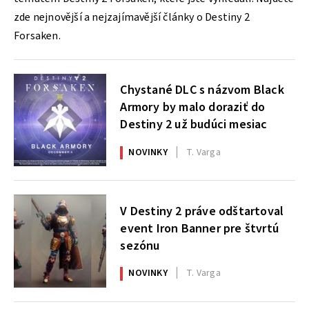
zde nejnovější a nejzajímavější články o Destiny 2
Forsaken.
Chystané DLC s názvom Black
Armory by malo doraziť do
Destiny 2 už budúci mesiac
NOVINKY
T. Varga
V Destiny 2 práve odštartoval
event Iron Banner pre štvrtú
sezónu
NOVINKY
T. Varga