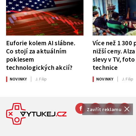
Euforie kolem AI slábne.
Více než 1 300
Co stojí za aktuálním
nižší ceny. Alza
poklesem
slevy v TV, foto
technologických akcií?
technice
NOVINKY
J. Filip
NOVINKY
J. Filip
Zavřít reklamu