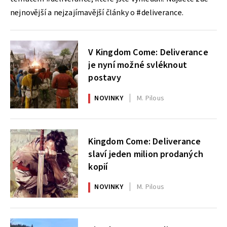
nejnovější a nejzajímavější články o #deliverance.
V Kingdom Come: Deliverance
je nyní možné svléknout
postavy
NOVINKY
M. Pilous
Kingdom Come: Deliverance
slaví jeden milion prodaných
kopií
NOVINKY
M. Pilous