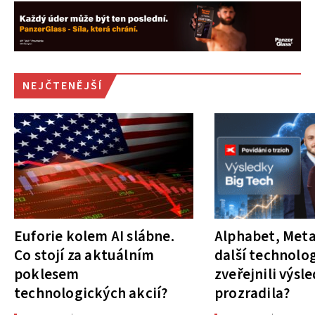
NEJČTENĚJŠÍ
Euforie kolem AI slábne.
Alphabet, Meta
Co stojí za aktuálním
další technolog
poklesem
zveřejnili výsl
technologických akcií?
prozradila?