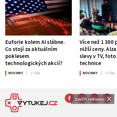
Euforie kolem AI slábne.
Více než 1 300
Co stojí za aktuálním
nižší ceny. Alza
poklesem
slevy v TV, foto
technologických akcií?
technice
NOVINKY
J. Filip
NOVINKY
J. Filip
Zavřít reklamu