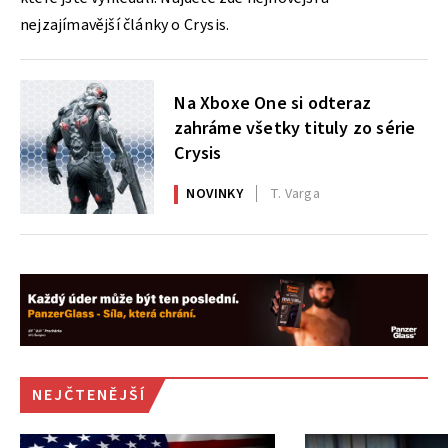
nejzajímavější články o Crysis.
Na Xboxe One si odteraz
zahráme všetky tituly zo série
Crysis
NOVINKY
T. Varga
NEJČTENĚJŠÍ