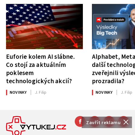
Euforie kolem AI slábne.
Alphabet, Meta
Co stojí za aktuálním
další technolog
poklesem
zveřejnili výsl
technologických akcií?
prozradila?
NOVINKY
J. Filip
NOVINKY
J. Filip
Zavřít reklamu