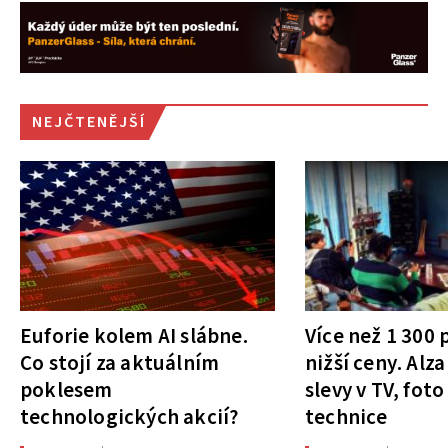
NEJČTENĚJŠÍ
Euforie kolem AI slábne.
Více než 1 300
Co stojí za aktuálním
nižší ceny. Alza
poklesem
slevy v TV, foto
technologických akcií?
technice