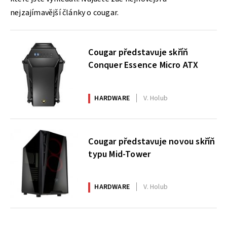
nejzajímavější články o cougar.
Cougar představuje skříň
Conquer Essence Micro ATX
HARDWARE
V. Holub
Cougar představuje novou skříň
typu Mid-Tower
HARDWARE
V. Holub