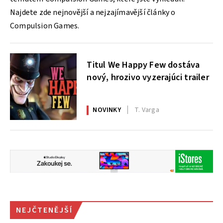
Najdete zde nejnovější a nejzajímavější články o
Compulsion Games.
Titul We Happy Few dostáva
nový, hrozivo vyzerajúci trailer
NOVINKY
T. Varga
NEJČTENĚJŠÍ