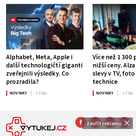
Alphabet, Meta, Apple i
Více než 1 300
další technologičtí giganti
nižší ceny. Alza
zveřejnili výsledky. Co
slevy v TV, foto
prozradila?
technice
NOVINKY
J. Filip
NOVINKY
J. Filip
Zavřít reklamu