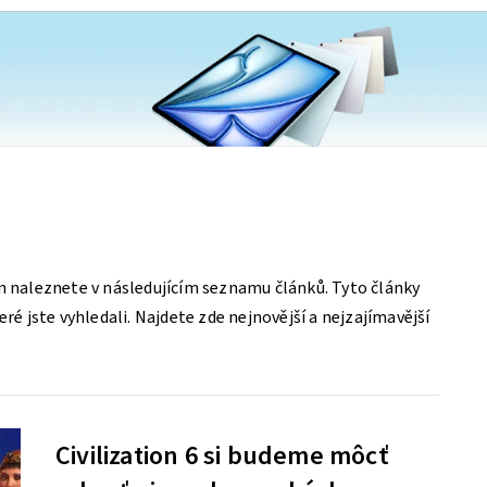
on naleznete v následujícím seznamu článků. Tyto články
eré jste vyhledali. Najdete zde nejnovější a nejzajímavější
Civilization 6 si budeme môcť