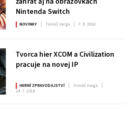
zahrať aj na obrazovkách
Nintenda Switch
NOVINKY
Tomáš Varga
7. 9. 2018
Tvorca hier XCOM a Civilization
pracuje na novej IP
HERNÍ ZPRAVODAJSTVÍ
Tomáš Varga
24. 7. 2018