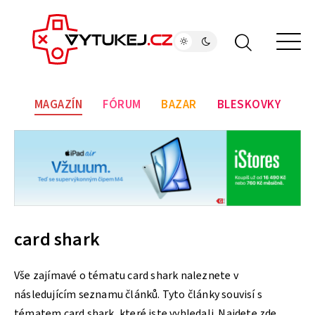
MAGAZÍN
FÓRUM
BAZAR
BLESKOVKY
card shark
Vše zajímavé o tématu card shark naleznete v
následujícím seznamu článků. Tyto články souvisí s
tématem card shark, které jste vyhledali. Najdete zde