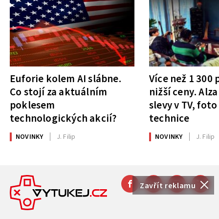
Euforie kolem AI slábne.
Více než 1 300
Co stojí za aktuálním
nižší ceny. Alza
poklesem
slevy v TV, foto
technologických akcií?
technice
NOVINKY
J. Filip
NOVINKY
J. Filip
Zavřít reklamu