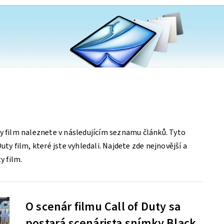
y film naleznete v následujícím seznamu článků. Tyto
uty film, které jste vyhledali. Najdete zde nejnovější a
y film.
O scenár filmu Call of Duty sa
postará scenárista snímky Black