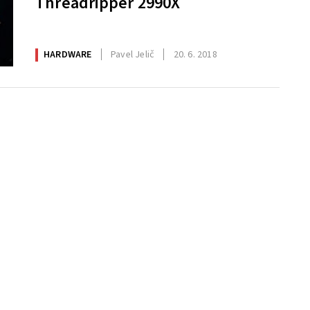
Threadripper 2990X
HARDWARE
Pavel Jelič
20. 6. 2018