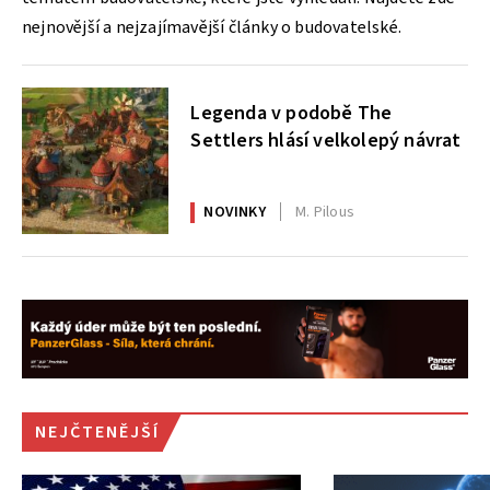
nejnovější a nejzajímavější články o budovatelské.
Legenda v podobě The
Settlers hlásí velkolepý návrat
NOVINKY
M. Pilous
NEJČTENĚJŠÍ