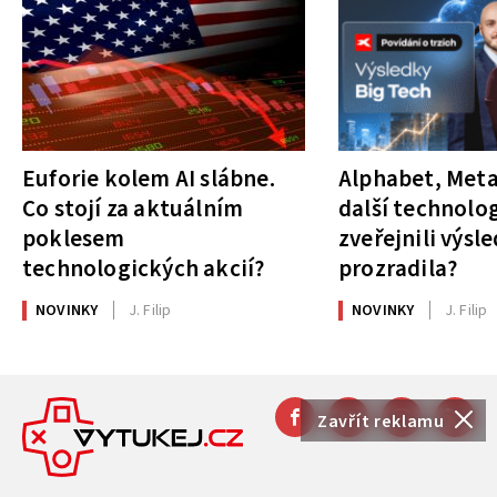
Euforie kolem AI slábne.
Alphabet, Meta
Co stojí za aktuálním
další technolog
poklesem
zveřejnili výsl
technologických akcií?
prozradila?
NOVINKY
J. Filip
NOVINKY
J. Filip
Zavřít reklamu