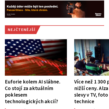
NEJČTENĚJŠÍ
Euforie kolem AI slábne.
Více než 1 300
Co stojí za aktuálním
nižší ceny. Alza
poklesem
slevy v TV, foto
technologických akcií?
technice