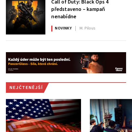
Call of Duty: Black Ops 4
představeno – kampaň
nenabídne
NOVINKY
M. Pilous
NEJČTENĚJŠÍ