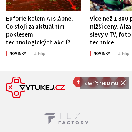
Euforie kolem AI slábne.
Více než 1 300
Co stojí za aktuálním
nižší ceny. Alza
poklesem
slevy v TV, foto
technologických akcií?
technice
NOVINKY
J. Filip
NOVINKY
J. Filip
Zavřít reklamu