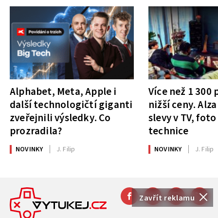
Alphabet, Meta, Apple i
Více než 1 300
další technologičtí giganti
nižší ceny. Alza
zveřejnili výsledky. Co
slevy v TV, foto
prozradila?
technice
NOVINKY
J. Filip
NOVINKY
J. Filip
Zavřít reklamu