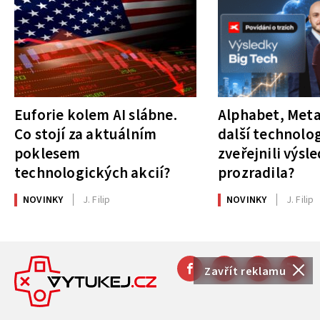
Euforie kolem AI slábne.
Alphabet, Meta
Co stojí za aktuálním
další technolog
poklesem
zveřejnili výsl
technologických akcií?
prozradila?
NOVINKY
J. Filip
NOVINKY
J. Filip
Zavřít reklamu