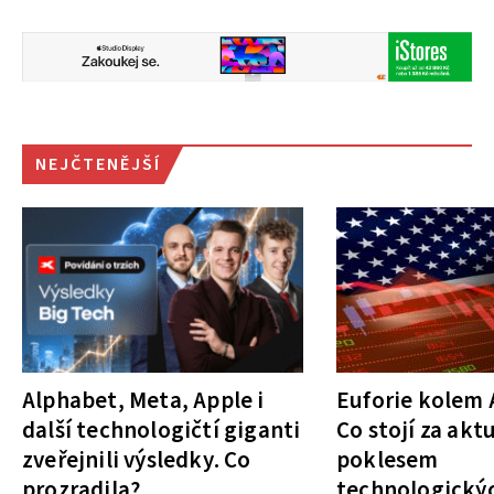
NEJČTENĚJŠÍ
Alphabet, Meta, Apple i
Euforie kolem A
další technologičtí giganti
Co stojí za akt
zveřejnili výsledky. Co
poklesem
prozradila?
technologickýc