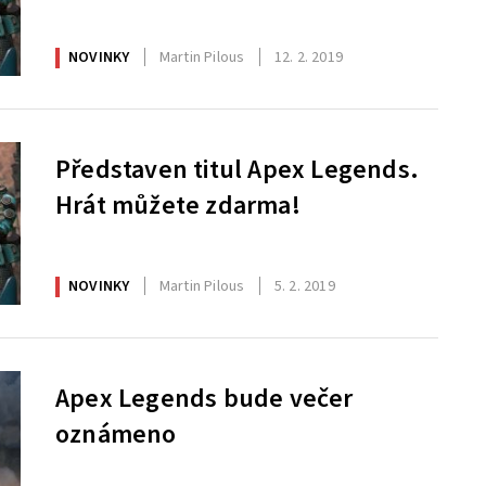
NOVINKY
Martin Pilous
12. 2. 2019
Představen titul Apex Legends.
Hrát můžete zdarma!
NOVINKY
Martin Pilous
5. 2. 2019
Apex Legends bude večer
oznámeno