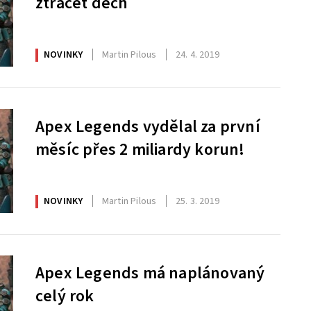
ztrácet dech
NOVINKY
Martin Pilous
24. 4. 2019
Apex Legends vydělal za první
měsíc přes 2 miliardy korun!
NOVINKY
Martin Pilous
25. 3. 2019
Apex Legends má naplánovaný
celý rok