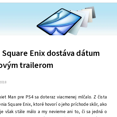
 Square Enix dostáva dátum
novým trailerom
 2018
uiet Man pre PS4 sa doteraz viacmenej mlčalo. Z čista
enia Square Enix, ktoré hovorí o jeho príchode skôr, ako
je však stále málo a my nevieme ani to, či sa jedná o