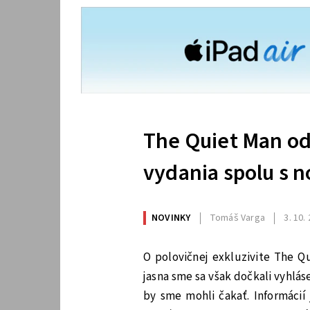
The Quiet Man od
vydania spolu s 
NOVINKY
Tomáš Varga
3. 10.
O polovičnej exkluzivite The Q
jasna sme sa však dočkali vyhlás
by sme mohli čakať. Informácií 