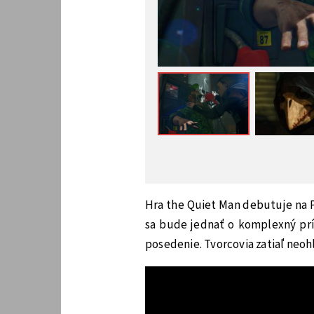
Hra the Quiet Man debutuje na 
sa bude jednať o komplexný prí
posedenie. Tvorcovia zatiaľ neohl