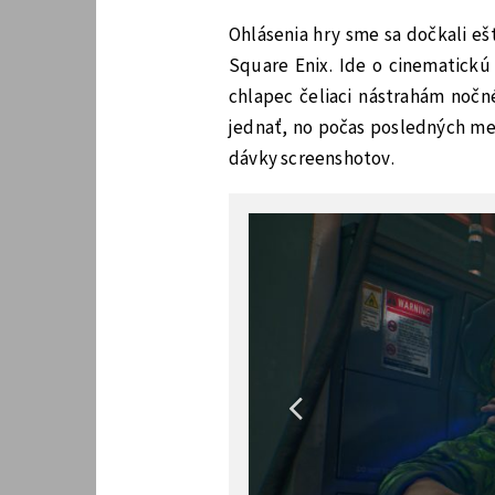
Ohlásenia hry sme sa dočkali eš
Square Enix. Ide o cinematickú
chlapec čeliaci nástrahám nočné
jednať, no počas posledných me
dávky screenshotov.