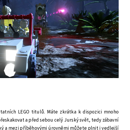
ostatních LEGO titulů. Máte zkrátka k dispozici mnoho
přeskakovat a před sebou celý Jurský svět, tedy zábavní
ký a mezi příběhovými úrovněmi můžete plnit i vedlejší