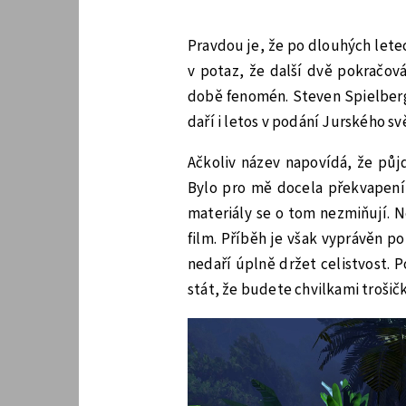
Pravdou je, že po dlouhých lete
v potaz, že další dvě pokračová
době fenomén. Steven Spielberg
daří i letos v podání Jurského sv
Ačkoliv název napovídá, že půj
Bylo pro mě docela překvapení,
materiály se o tom nezmiňují. N
film. Příběh je však vyprávěn p
nedaří úplně držet celistvost. 
stát, že budete chvilkami troši