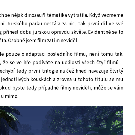
ch se nějak dinosauří tématika vytratila. Když vezmeme
ní Jurského parku nestála za nic, tak první díl ve své
 přinesl dobu jurskou opravdu skvěle. Evidentně se to
ěta. Osobně jsem film zatím neviděl.
de pouze o adaptaci posledního filmu, není tomu tak.
 že se ve hře podíváte na události všech čtyř filmů –
echybí tedy první trilogie na čež hned navazuje čtvrtý
o jednotlivých kouskách a zrovna u tohoto titulu se mu
Pokud byste tedy případně filmy neviděli, může se vám
čku mimo.