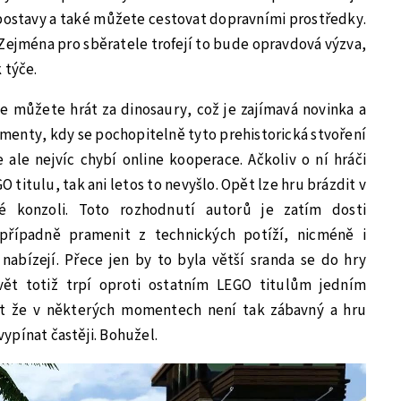
postavy a také můžete cestovat dopravními prostředky.
Zejména pro sběratele trofejí to bude opravdová výzva,
 týče.
e můžete hrát za dinosaury, což je zajímavá novinka a
menty, kdy se pochopitelně tyto prehistorická stvoření
 ale nejvíc chybí online kooperace. Ačkoliv o ní hráči
 titulu, tak ani letos to nevyšlo. Opět lze hru brázdit v
é konzoli. Toto rozhodnutí autorů je zatím dosti
případně pramenit z technických potíží, nicméně i
nabízejí. Přece jen by to byla větší sranda se do hry
vět totiž trpí oproti ostatním LEGO titulům jedním
kt že v některých momentech není tak zábavný a hru
ypínat častěji. Bohužel.