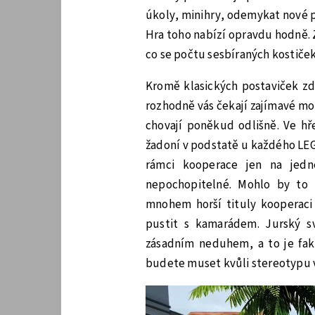
úkoly, minihry, odemykat nové 
Hra toho nabízí opravdu hodně. 
co se počtu sesbíraných kostiček
Kromě klasických postaviček zd
rozhodně vás čekají zajímavé mo
chovají poněkud odlišně. Ve hře
žadoní v podstatě u každého LEGO
rámci kooperace jen na jedn
nepochopitelné. Mohlo by to 
mnohem horší tituly kooperaci 
pustit s kamarádem. Jurský s
zásadním neduhem, a to je fa
budete muset kvůli stereotypu v