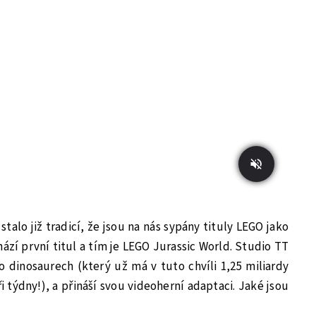
stalo již tradicí, že jsou na nás sypány tituly LEGO jako
ází první titul a tím je LEGO Jurassic World. Studio TT
o dinosaurech (který už má v tuto chvíli 1,25 miliardy
ři týdny!), a přináší svou videoherní adaptaci. Jaké jsou