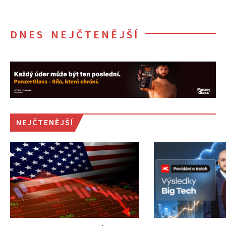
DNES NEJČTENĚJŠÍ
NEJČTENĚJŠÍ