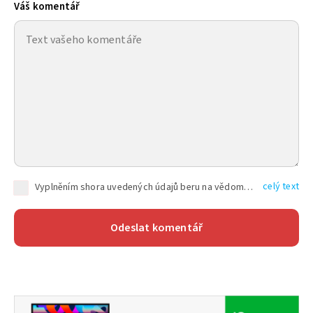
Váš komentář
celý text
Vyplněním shora uvedených údajů beru na vědomí, že společnost TEXT FACTORY s.r.o., sídlem Brno, Durďákova 336/29, Černá Pole, PSČ: 613 00, IČ: 06157831, zapsané u Krajského soudu v Brně, oddíl C, vložka 100399, bude zpracovávat mé osobní údaje uvedené v rámci mnou vyplněného registračního formuláře na základě oprávněných zájmů TEXT FACTORY s.r.o. dle čl. 6 odst. 1 písm. f) GDPR a pro splnění právních povinností (čl. 6 odst. 1 písm. c) GDPR), a to pro tyto účely: nezbytnost zajistit oprávnění návštěvníka webových stránek provozovaných společností TEXT FACTORY s.r.o. přispívat aktivně ke zveřejněným článkům nebo v rámci diskusních fór a výkon práv TEXT FACTORY s.r.o. jako administrátora těchto diskusních fór. Více informací o zpracování osobních údajů a právech lze nalézt v