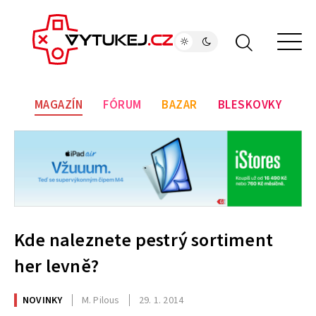
MAGAZÍN
FÓRUM
BAZAR
BLESKOVKY
Kde naleznete pestrý sortiment
her levně?
NOVINKY
M. Pilous
29. 1. 2014