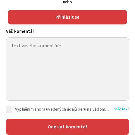
nebo
Přihlásit se
Váš komentář
celý text
Vyplněním shora uvedených údajů beru na vědomí, že společnost TEXT FACTORY s.r.o., sídlem Brno, Durďákova 336/29, Černá Pole, PSČ: 613 00, IČ: 06157831, zapsané u Krajského soudu v Brně, oddíl C, vložka 100399, bude zpracovávat mé osobní údaje uvedené v rámci mnou vyplněného registračního formuláře na základě oprávněných zájmů TEXT FACTORY s.r.o. dle čl. 6 odst. 1 písm. f) GDPR a pro splnění právních povinností (čl. 6 odst. 1 písm. c) GDPR), a to pro tyto účely: nezbytnost zajistit oprávnění návštěvníka webových stránek provozovaných společností TEXT FACTORY s.r.o. přispívat aktivně ke zveřejněným článkům nebo v rámci diskusních fór a výkon práv TEXT FACTORY s.r.o. jako administrátora těchto diskusních fór. Více informací o zpracování osobních údajů a právech lze nalézt v