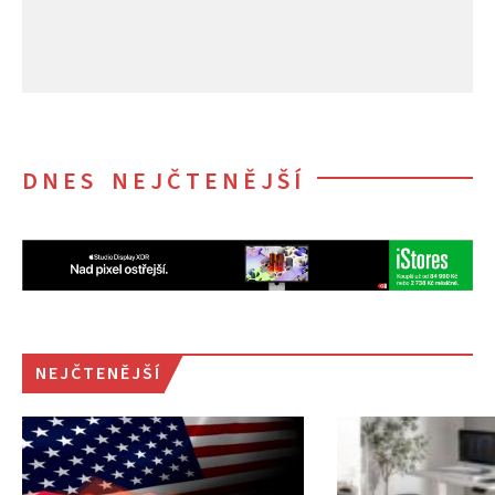
DNES NEJČTENĚJŠÍ
NEJČTENĚJŠÍ