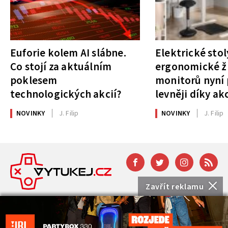
Euforie kolem AI slábne.
Elektrické stol
Co stojí za aktuálním
ergonomické ži
poklesem
monitorů nyní 
technologických akcií?
levněji díky ak
NOVINKY
J. Filip
NOVINKY
J. Filip
Zavřít reklamu