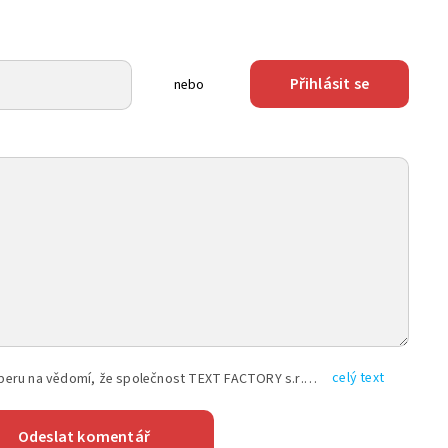
Přihlásit se
nebo
celý text
Vyplněním shora uvedených údajů beru na vědomí, že společnost TEXT FACTORY s.r.o., sídlem Brno, Durďákova 336/29, Černá Pole, PSČ: 613 00, IČ: 06157831, zapsané u Krajského soudu v Brně, oddíl C, vložka 100399, bude zpracovávat mé osobní údaje uvedené v rámci mnou vyplněného registračního formuláře na základě oprávněných zájmů TEXT FACTORY s.r.o. dle čl. 6 odst. 1 písm. f) GDPR a pro splnění právních povinností (čl. 6 odst. 1 písm. c) GDPR), a to pro tyto účely: nezbytnost zajistit oprávnění návštěvníka webových stránek provozovaných společností TEXT FACTORY s.r.o. přispívat aktivně ke zveřejněným článkům nebo v rámci diskusních fór a výkon práv TEXT FACTORY s.r.o. jako administrátora těchto diskusních fór. Více informací o zpracování osobních údajů a právech lze nalézt v