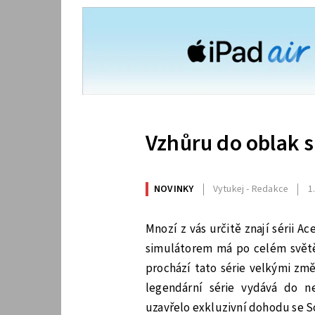
Vzhůru do oblak s
NOVINKY
Vytukej - Redakce
1
Mnozí z vás určitě znají sérii 
simulátorem má po celém světě
prochází tato série velkými zm
legendární série vydává do n
uzavřelo exkluzivní dohodu se S