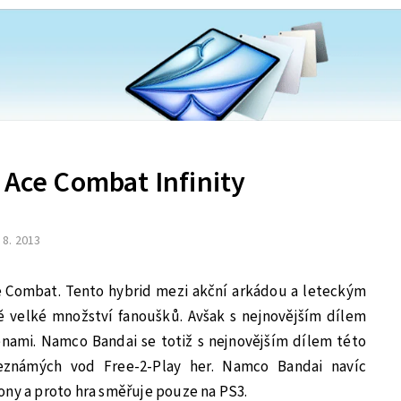
 Ace Combat Infinity
. 8. 2013
Ace Combat. Tento hybrid mezi akční arkádou a leteckým
 velké množství fanoušků. Avšak s nejnovějším dílem
ěnami. Namco Bandai se totiž s nejnovějším dílem této
eznámých vod Free-2-Play her. Namco Bandai navíc
ony a proto hra směřuje pouze na PS3.