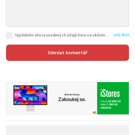
celý text
Vyplněním shora uvedených údajů beru na vědomí, že společnost TEXT FACTORY s.r.o., sídlem Brno, Durďákova 336/29, Černá Pole, PSČ: 613 00, IČ: 06157831, zapsané u Krajského soudu v Brně, oddíl C, vložka 100399, bude zpracovávat mé osobní údaje uvedené v rámci mnou vyplněného registračního formuláře na základě oprávněných zájmů TEXT FACTORY s.r.o. dle čl. 6 odst. 1 písm. f) GDPR a pro splnění právních povinností (čl. 6 odst. 1 písm. c) GDPR), a to pro tyto účely: nezbytnost zajistit oprávnění návštěvníka webových stránek provozovaných společností TEXT FACTORY s.r.o. přispívat aktivně ke zveřejněným článkům nebo v rámci diskusních fór a výkon práv TEXT FACTORY s.r.o. jako administrátora těchto diskusních fór. Více informací o zpracování osobních údajů a právech lze nalézt v