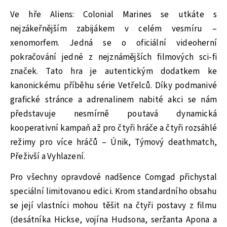
Ve hře Aliens: Colonial Marines se utkáte s
nejzákeřnějším zabijákem v celém vesmíru –
xenomorfem. Jedná se o oficiální videoherní
pokračování jedné z nejznámějších filmových sci-fi
značek. Tato hra je autentickým dodatkem ke
kanonickému příběhu série Vetřelců. Díky podmanivé
grafické stránce a adrenalinem nabité akci se nám
představuje nesmírně poutavá dynamická
kooperativní kampaň až pro čtyři hráče a čtyři rozsáhlé
režimy pro více hráčů – Únik, Týmový deathmatch,
Přeživší a Vyhlazení.
Pro všechny opravdové nadšence Comgad přichystal
speciální limitovanou edici. Krom standardního obsahu
se její vlastníci mohou těšit na čtyři postavy z filmu
(desátníka Hickse, vojína Hudsona, seržanta Apona a