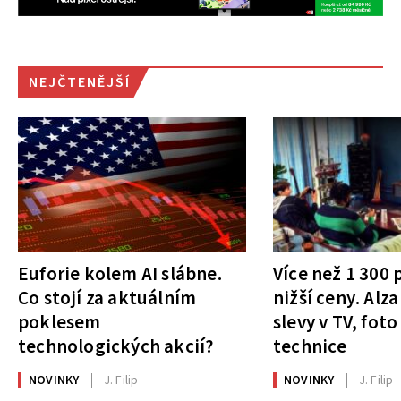
NEJČTENĚJŠÍ
Euforie kolem AI slábne.
Více než 1 300
Co stojí za aktuálním
nižší ceny. Alza
poklesem
slevy v TV, foto
technologických akcií?
technice
NOVINKY
J. Filip
NOVINKY
J. Filip