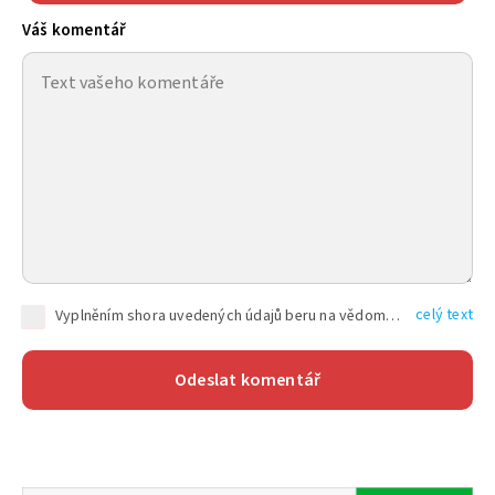
Váš komentář
celý text
Vyplněním shora uvedených údajů beru na vědomí, že společnost TEXT FACTORY s.r.o., sídlem Brno, Durďákova 336/29, Černá Pole, PSČ: 613 00, IČ: 06157831, zapsané u Krajského soudu v Brně, oddíl C, vložka 100399, bude zpracovávat mé osobní údaje uvedené v rámci mnou vyplněného registračního formuláře na základě oprávněných zájmů TEXT FACTORY s.r.o. dle čl. 6 odst. 1 písm. f) GDPR a pro splnění právních povinností (čl. 6 odst. 1 písm. c) GDPR), a to pro tyto účely: nezbytnost zajistit oprávnění návštěvníka webových stránek provozovaných společností TEXT FACTORY s.r.o. přispívat aktivně ke zveřejněným článkům nebo v rámci diskusních fór a výkon práv TEXT FACTORY s.r.o. jako administrátora těchto diskusních fór. Více informací o zpracování osobních údajů a právech lze nalézt v