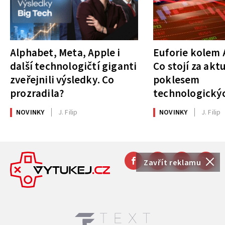
Alphabet, Meta, Apple i
Euforie kolem A
další technologičtí giganti
Co stojí za akt
zveřejnili výsledky. Co
poklesem
prozradila?
technologickýc
NOVINKY
J. Filip
NOVINKY
J. Filip
Zavřít reklamu