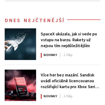
DNES NEJČTENĚJŠÍ
SpaceX ukázala, jak si vede po
vstupu na burzu. Rakety už
nejsou tím nejdůležitějším
NOVINKY
J. Filip
Více her bez mazání. Sandisk
uvádí oficiálně licencovanou
rozšiřující kartu pro Xbox Series
X|S
NOVINKY
J. Filip