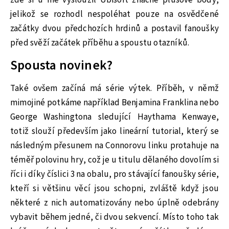
zde si u mě vysloužil Ubisoft značné plusové body,
jelikož se rozhodl nespoléhat pouze na osvědčené
začátky dvou předchozích hrdinů a postavil fanoušky
před svěží začátek příběhu a spoustu otazníků.
Spousta novinek?
Také ovšem začíná má série výtek. Příběh, v němž
mimojiné potkáme například Benjamina Franklina nebo
George Washingtona sledující Haythama Kenwaye,
totiž slouží především jako lineární tutorial, který se
následným přesunem na Connorovu linku protahuje na
téměř polovinu hry, což je u titulu dělaného dovolím si
říci i díky číslici 3 na obalu, pro stávající fanoušky série,
kteří si většinu věcí jsou schopni, zvláště když jsou
některé z nich automatizovány nebo úplně odebrány
vybavit během jedné, či dvou sekvencí. Místo toho tak