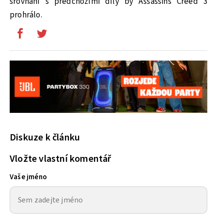
srovnání s předchozími díly by Assassins Creed 3
prohrálo.
Diskuze k článku
Vložte vlastní komentář
Vaše jméno