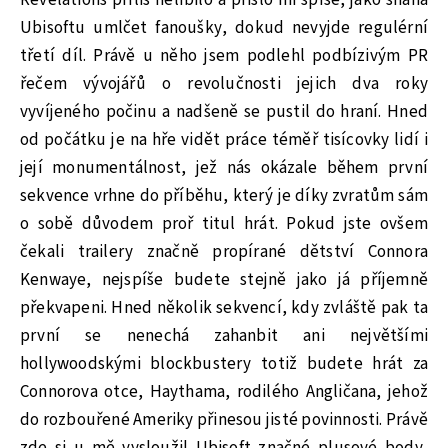
Revelations příliš nelíbilo a přišlo mi spíše, jako snaha
Ubisoftu umlčet fanoušky, dokud nevyjde regulérní
třetí díl. Právě u něho jsem podlehl podbízivým PR
řečem vývojářů o revolučnosti jejich dva roky
vyvíjeného počinu a nadšeně se pustil do hraní. Hned
od počátku je na hře vidět práce téměř tisícovky lidí i
její monumentálnost, jež nás okázale během první
sekvence vrhne do příběhu, který je díky zvratům sám
o sobě důvodem proř titul hrát. Pokud jste ovšem
čekali trailery značně propírané dětství Connora
Kenwaye, nejspíše budete stejně jako já příjemně
překvapeni. Hned několik sekvencí, kdy zvláště pak ta
první se nenechá zahanbit ani největšími
hollywoodskými blockbustery totiž budete hrát za
Connorova otce, Haythama, rodilého Angličana, jehož
do rozbouřené Ameriky přinesou jisté povinnosti. Právě