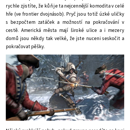
rychle zjistíte, že kůň je ta nejcennější komodita v celé
hře (ve frontier dvojnásob). Pryč jsou totiž úzké uličky
s bezpočtem zatáček a možností na pokračování v
cestě. Americká města mají široké ulice a i mezery
domů jsou někdy tak velké, že jste nuceni seskočit a
pokračovat pěšky.