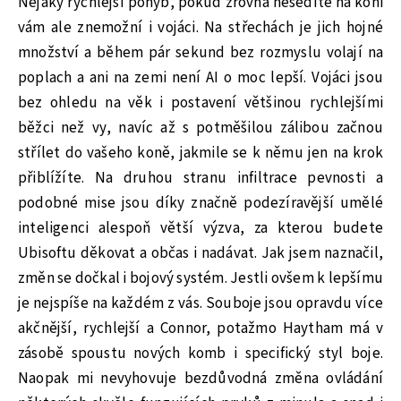
Nějaký rychlejší pohyb, pokud zrovna nesedíte na koni
vám ale znemožní i vojáci. Na střechách je jich hojné
množství a během pár sekund bez rozmyslu volají na
poplach a ani na zemi není AI o moc lepší. Vojáci jsou
bez ohledu na věk i postavení většinou rychlejšími
běžci než vy, navíc až s potměšilou zálibou začnou
střílet do vašeho koně, jakmile se k němu jen na krok
přiblížíte. Na druhou stranu infiltrace pevnosti a
podobné mise jsou díky značně podezíravější umělé
inteligenci alespoň větší výzva, za kterou budete
Ubisoftu děkovat a občas i nadávat. Jak jsem naznačil,
změn se dočkal i bojový systém. Jestli ovšem k lepšímu
je nejspíše na každém z vás. Souboje jsou opravdu více
akčnější, rychlejší a Connor, potažmo Haytham má v
zásobě spoustu nových komb i specifický styl boje.
Naopak mi nevyhovuje bezdůvodná změna ovládání