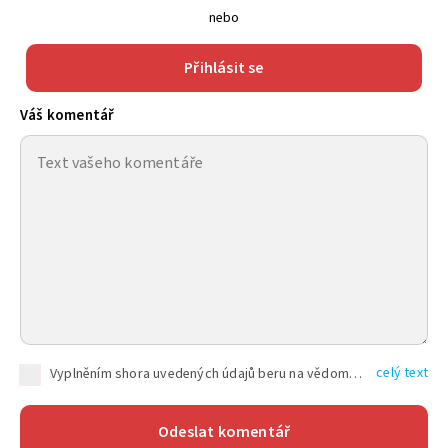
nebo
Přihlásit se
Váš komentář
celý text
Vyplněním shora uvedených údajů beru na vědomí, že společnost TEXT FACTORY s.r.o., sídlem Brno, Durďákova 336/29, Černá Pole, PSČ: 613 00, IČ: 06157831, zapsané u Krajského soudu v Brně, oddíl C, vložka 100399, bude zpracovávat mé osobní údaje uvedené v rámci mnou vyplněného registračního formuláře na základě oprávněných zájmů TEXT FACTORY s.r.o. dle čl. 6 odst. 1 písm. f) GDPR a pro splnění právních povinností (čl. 6 odst. 1 písm. c) GDPR), a to pro tyto účely: nezbytnost zajistit oprávnění návštěvníka webových stránek provozovaných společností TEXT FACTORY s.r.o. přispívat aktivně ke zveřejněným článkům nebo v rámci diskusních fór a výkon práv TEXT FACTORY s.r.o. jako administrátora těchto diskusních fór. Více informací o zpracování osobních údajů a právech lze nalézt v