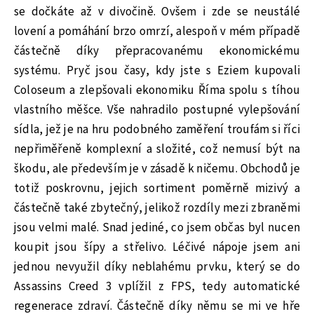
se dočkáte až v divočině. Ovšem i zde se neustálé
lovení a pomáhání brzo omrzí, alespoň v mém případě
částečně díky přepracovanému ekonomickému
systému. Pryč jsou časy, kdy jste s Eziem kupovali
Coloseum a zlepšovali ekonomiku Říma spolu s tíhou
vlastního měšce. Vše nahradilo postupné vylepšování
sídla, jež je na hru podobného zaměření troufám si říci
nepřiměřeně komplexní a složité, což nemusí být na
škodu, ale především je v zásadě k ničemu. Obchodů je
totiž poskrovnu, jejich sortiment poměrně mizivý a
částečně také zbytečný, jelikož rozdíly mezi zbraněmi
jsou velmi malé. Snad jediné, co jsem občas byl nucen
koupit jsou šípy a střelivo. Léčivé nápoje jsem ani
jednou nevyužil díky neblahému prvku, který se do
Assassins Creed 3 vplížil z FPS, tedy automatické
regenerace zdraví. Částečně díky němu se mi ve hře