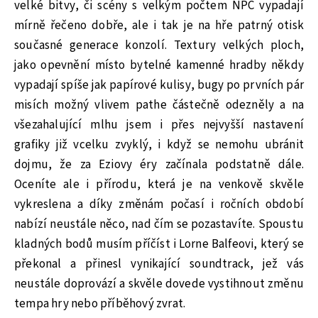
velké bitvy, či scény s velkým počtem NPC vypadají
mírně řečeno dobře, ale i tak je na hře patrný otisk
současné generace konzolí. Textury velkých ploch,
jako opevnění místo bytelné kamenné hradby někdy
vypadají spíše jak papírové kulisy, bugy po prvních pár
misích možný vlivem pathe částečně odezněly a na
všezahalující mlhu jsem i přes nejvyšší nastavení
grafiky již vcelku zvyklý, i když se nemohu ubránit
dojmu, že za Eziovy éry začínala podstatně dále.
Oceníte ale i přírodu, která je na venkově skvěle
vykreslena a díky změnám počasí i ročních období
nabízí neustále něco, nad čím se pozastavíte. Spoustu
kladných bodů musím příčíst i Lorne Balfeovi, který se
překonal a přinesl vynikající soundtrack, jež vás
neustále doprovází a skvěle dovede vystihnout změnu
tempa hry nebo příběhový zvrat.