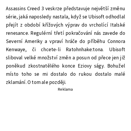
Assassins Creed 3 veskrze představuje největší změnu
série, jaká naposledy nastala, když se Ubisoft odhodlal
přejít z období křížových výprav do vrcholící Italské
renesance. Regulérní třetí pokračování nás zavede do
Severní Ameriky a vpraví hráče do příběhu Connora
Kenwaye, či chcete-li Ratohnhake:tona. Ubisoft
sliboval velké množství změn a posun od přece jen již
poněkud zkostnatělého konce Eziovy ságy. Bohužel
místo toho se mi dostalo do rukou dostalo malé
zklamání. O tom ale později.
Reklama