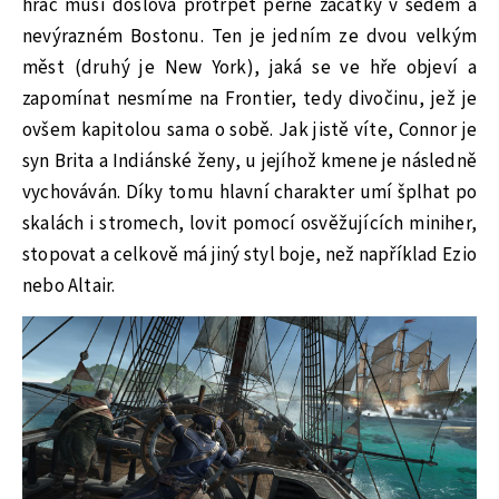
hráč musí doslova protrpět perné začátky v šedém a
nevýrazném Bostonu. Ten je jedním ze dvou velkým
měst (druhý je New York), jaká se ve hře objeví a
zapomínat nesmíme na Frontier, tedy divočinu, jež je
ovšem kapitolou sama o sobě. Jak jistě víte, Connor je
syn Brita a Indiánské ženy, u jejíhož kmene je následně
vychováván. Díky tomu hlavní charakter umí šplhat po
skalách i stromech, lovit pomocí osvěžujících miniher,
stopovat a celkově má jiný styl boje, než například Ezio
nebo Altair.