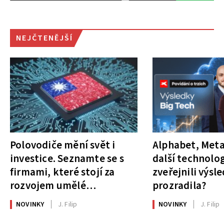
NEJČTENĚJŠÍ
Polovodiče mění svět i
Alphabet, Meta
investice. Seznamte se s
další technolog
firmami, které stojí za
zveřejnili výsl
rozvojem umělé
prozradila?
inteligence
NOVINKY
J. Filip
NOVINKY
J. Filip