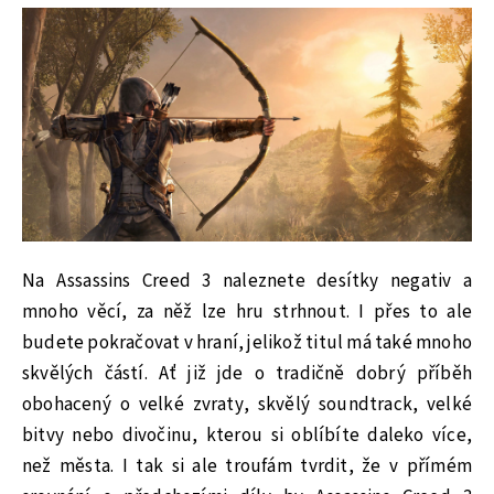
Na Assassins Creed 3 naleznete desítky negativ a
mnoho věcí, za něž lze hru strhnout. I přes to ale
budete pokračovat v hraní, jelikož titul má také mnoho
skvělých částí. Ať již jde o tradičně dobrý příběh
obohacený o velké zvraty, skvělý soundtrack, velké
bitvy nebo divočinu, kterou si oblíbíte daleko více,
než města. I tak si ale troufám tvrdit, že v přímém