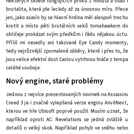
některých skvěle fungujících prvků z minula a snad i
brutalita, která jde leckdy až za únosnou míru. Přece
jen, jako asasín by se hlavní hrdina měl alespoň trochu
krotit a místo pěti brutálních seků tomahawkem do
obličeje prokázat svým předkům i řádu nějakou úctu.
Příliš mi nesedly ani takzvané Eye Candy momenty,
tedy nejrůznější zpomalené záběry, které i přes to, že
jsou velice efektní dost častou vytrhnou hráče z tempa
celéhé souboje.
Nový engine, staré problémy
Jednou z nejvíce prezentovaných novinek na Assassins
Creed 3 je i značně vylepšená verze enginu AnvilNext,
kterou ve hře Ubisoft poprvé použil. Musím uznat, že
například oproti AC: Revelations se jedná zvláště u
detailů o velký skok. Například pohyb ve sněhu nebo