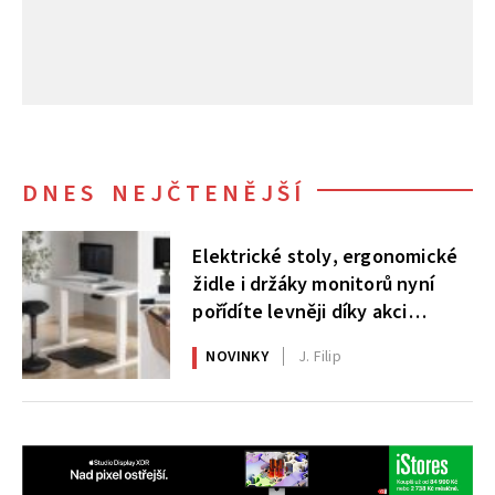
DNES NEJČTENĚJŠÍ
Elektrické stoly, ergonomické
židle i držáky monitorů nyní
pořídíte levněji díky akci
AlzaErgo
NOVINKY
J. Filip