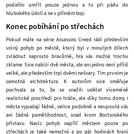
podařilo umřít pouze jednou a to při pádu do
hlubokého údolí a ne v přímém boji.
Konec pobíhání po střechách
Pokud máte na série Assassins Creed rádi především
volný pohyb po městě, který byl v minulých dílech
zvládnut naprosto bravůrně, hra vás možná trochu
zklame. Sice nabízí dvě města, ale ani jedno není příliš
velké, ale především trpí dvěmi nešvary. Tím prvním je
samotná architektura. K autorům sice směřuje
pochvala za to, že se snažili udělat víceméně
realistické prostředí pro hráče, ale díky tomu domy i
města vypadají fádně, velice podobně a neupoutá vás
ani žádná pamětihodnost, snad krom Bostonského
přístavu. Navíc pohyb napříč městem pouze po
střechách je také nemožný a po pár hodinách hraní