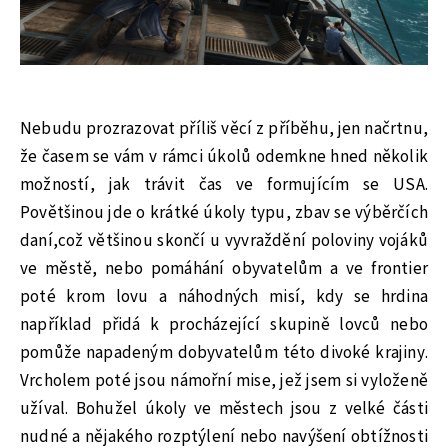
Nebudu prozrazovat příliš věcí z příběhu, jen načrtnu,
že časem se vám v rámci úkolů odemkne hned několik
možností, jak trávit čas ve formujícím se USA.
Povětšinou jde o krátké úkoly typu, zbav se výběrčích
daní,což většinou skončí u vyvraždění poloviny vojáků
ve městě, nebo pomáhání obyvatelům a ve frontier
poté krom lovu a náhodných misí, kdy se hrdina
například přidá k procházející skupině lovců nebo
pomůže napadeným dobyvatelům této divoké krajiny.
Vrcholem poté jsou námořní mise, jež jsem si vyloženě
užíval. Bohužel úkoly ve městech jsou z velké části
nudné a nějakého rozptýlení nebo navýšení obtížnosti