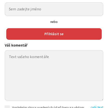
nebo
Přihlásit se
Váš komentář
celý text
Vyplněním shora uvedených údajů beru na vědomí, že společnost TEXT FACTORY s.r.o., sídlem Brno, Durďákova 336/29, Černá Pole, PSČ: 613 00, IČ: 06157831, zapsané u Krajského soudu v Brně, oddíl C, vložka 100399, bude zpracovávat mé osobní údaje uvedené v rámci mnou vyplněného registračního formuláře na základě oprávněných zájmů TEXT FACTORY s.r.o. dle čl. 6 odst. 1 písm. f) GDPR a pro splnění právních povinností (čl. 6 odst. 1 písm. c) GDPR), a to pro tyto účely: nezbytnost zajistit oprávnění návštěvníka webových stránek provozovaných společností TEXT FACTORY s.r.o. přispívat aktivně ke zveřejněným článkům nebo v rámci diskusních fór a výkon práv TEXT FACTORY s.r.o. jako administrátora těchto diskusních fór. Více informací o zpracování osobních údajů a právech lze nalézt v