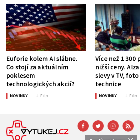
Euforie kolem AI slábne.
Více než 1 300
Co stojí za aktuálním
nižší ceny. Alza
poklesem
slevy v TV, foto
technologických akcií?
technice
NOVINKY
J. Filip
NOVINKY
J. Filip