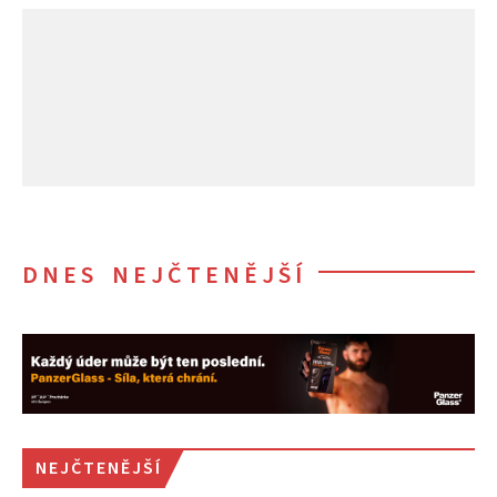
DNES NEJČTENĚJŠÍ
NEJČTENĚJŠÍ