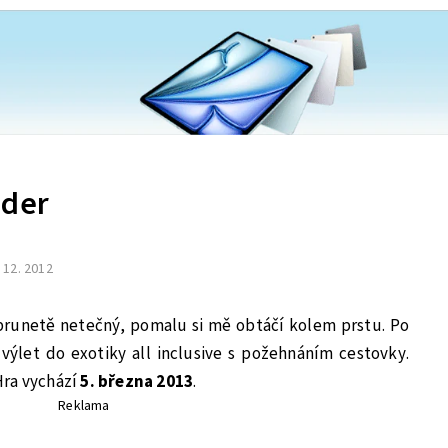
ider
. 12. 2012
 brunetě netečný, pomalu si mě obtáčí kolem prstu. Po
 výlet do exotiky all inclusive s požehnáním cestovky.
 Hra vychází
5. března 2013
.
Reklama