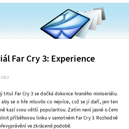
iál Far Cry 3: Experience
. 2012
ový titul Far Cry 3 se dočká dokonce hraného miniseriálu.
 aby se o hře mluvilo co nejvíce, což se jí daří, jen ten
xně kazí svou větší popularitou. Zatím není jasné o čem
oplnit příběhovou linku v samotném Far Cry 3. Rozhodně
převyprávění ve zkrácené podobě.