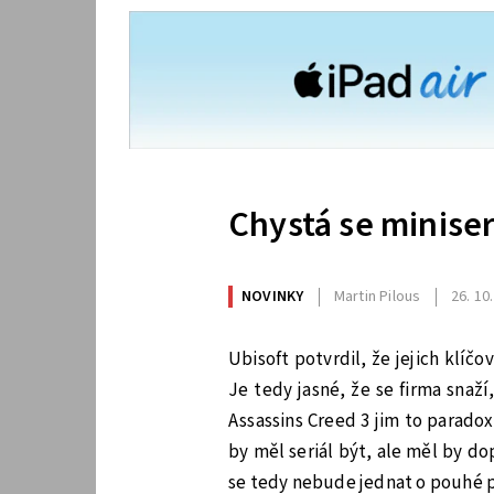
Chystá se miniser
NOVINKY
Martin Pilous
26. 10
Ubisoft potvrdil, že jejich klíč
Je tedy jasné, že se firma snaží,
Assassins Creed 3 jim to parado
by měl seriál být, ale měl by d
se tedy nebude jednat o pouhé 