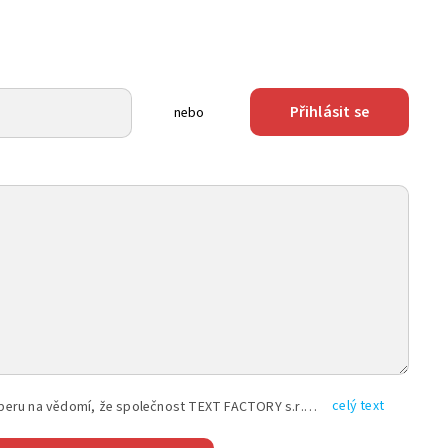
Přihlásit se
nebo
celý text
Vyplněním shora uvedených údajů beru na vědomí, že společnost TEXT FACTORY s.r.o., sídlem Brno, Durďákova 336/29, Černá Pole, PSČ: 613 00, IČ: 06157831, zapsané u Krajského soudu v Brně, oddíl C, vložka 100399, bude zpracovávat mé osobní údaje uvedené v rámci mnou vyplněného registračního formuláře na základě oprávněných zájmů TEXT FACTORY s.r.o. dle čl. 6 odst. 1 písm. f) GDPR a pro splnění právních povinností (čl. 6 odst. 1 písm. c) GDPR), a to pro tyto účely: nezbytnost zajistit oprávnění návštěvníka webových stránek provozovaných společností TEXT FACTORY s.r.o. přispívat aktivně ke zveřejněným článkům nebo v rámci diskusních fór a výkon práv TEXT FACTORY s.r.o. jako administrátora těchto diskusních fór. Více informací o zpracování osobních údajů a právech lze nalézt v