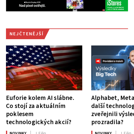
NEJČTENĚJŠÍ
Euforie kolem AI slábne.
Alphabet, Meta
Co stojí za aktuálním
další technolog
poklesem
zveřejnili výsl
technologických akcií?
prozradila?
NOVINKY
J. Filip
NOVINKY
J. Filip