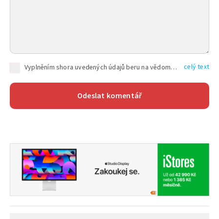
celý text
Vyplněním shora uvedených údajů beru na vědomí, že společnost TEXT FACTORY s.r.o., sídlem Brno, Durďákova 336/29, Černá Pole, PSČ: 613 00, IČ: 06157831, zapsané u Krajského soudu v Brně, oddíl C, vložka 100399, bude zpracovávat mé osobní údaje uvedené v rámci mnou vyplněného registračního formuláře na základě oprávněných zájmů TEXT FACTORY s.r.o. dle čl. 6 odst. 1 písm. f) GDPR a pro splnění právních povinností (čl. 6 odst. 1 písm. c) GDPR), a to pro tyto účely: nezbytnost zajistit oprávnění návštěvníka webových stránek provozovaných společností TEXT FACTORY s.r.o. přispívat aktivně ke zveřejněným článkům nebo v rámci diskusních fór a výkon práv TEXT FACTORY s.r.o. jako administrátora těchto diskusních fór. Více informací o zpracování osobních údajů a právech lze nalézt v