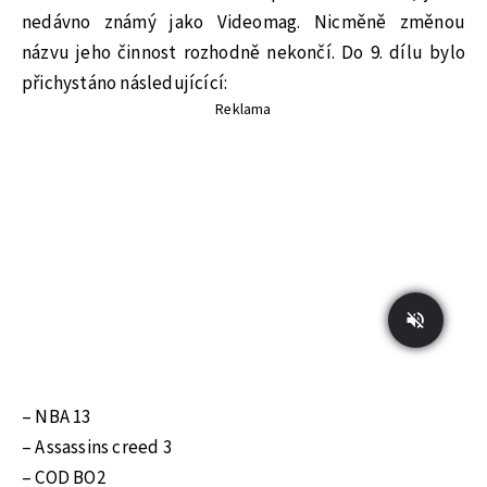
nedávno známý jako Videomag. Nicměně změnou
názvu jeho činnost rozhodně nekončí. Do 9. dílu bylo
přichystáno následujícící:
Reklama
– NBA 13
– Assassins creed 3
– COD BO2