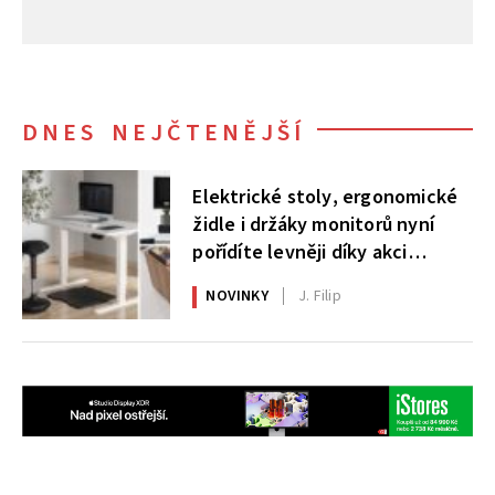
DNES NEJČTENĚJŠÍ
Elektrické stoly, ergonomické
židle i držáky monitorů nyní
pořídíte levněji díky akci
AlzaErgo
NOVINKY
J. Filip