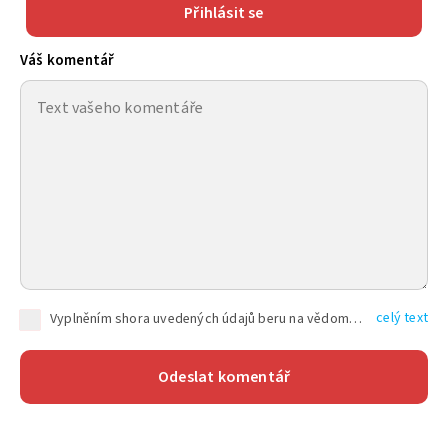
Přihlásit se
Váš komentář
celý text
Vyplněním shora uvedených údajů beru na vědomí, že společnost TEXT FACTORY s.r.o., sídlem Brno, Durďákova 336/29, Černá Pole, PSČ: 613 00, IČ: 06157831, zapsané u Krajského soudu v Brně, oddíl C, vložka 100399, bude zpracovávat mé osobní údaje uvedené v rámci mnou vyplněného registračního formuláře na základě oprávněných zájmů TEXT FACTORY s.r.o. dle čl. 6 odst. 1 písm. f) GDPR a pro splnění právních povinností (čl. 6 odst. 1 písm. c) GDPR), a to pro tyto účely: nezbytnost zajistit oprávnění návštěvníka webových stránek provozovaných společností TEXT FACTORY s.r.o. přispívat aktivně ke zveřejněným článkům nebo v rámci diskusních fór a výkon práv TEXT FACTORY s.r.o. jako administrátora těchto diskusních fór. Více informací o zpracování osobních údajů a právech lze nalézt v