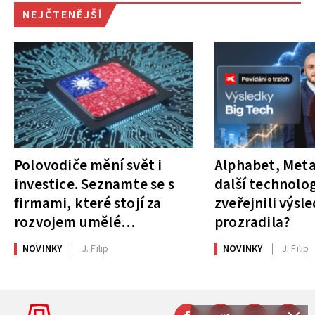
NEJČTENĚJŠÍ
Polovodiče mění svět i
Alphabet, Meta
investice. Seznamte se s
další technolog
firmami, které stojí za
zveřejnili výsl
rozvojem umělé
prozradila?
inteligence
NOVINKY
J. Filip
NOVINKY
J. Filip