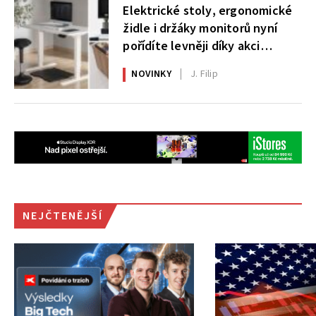
Elektrické stoly, ergonomické
židle i držáky monitorů nyní
pořídíte levněji díky akci
AlzaErgo
NOVINKY
J. Filip
NEJČTENĚJŠÍ