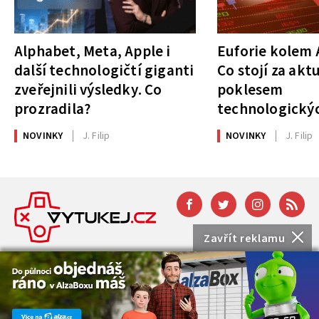
Alphabet, Meta, Apple i
Euforie kolem A
další technologičtí giganti
Co stojí za akt
zveřejnili výsledky. Co
poklesem
prozradila?
technologickýc
NOVINKY
J. Filip
NOVINKY
J. Filip
Zavřít reklamu