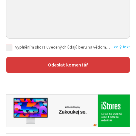
celý text
Vyplněním shora uvedených údajů beru na vědomí, že společnost TEXT FACTORY s.r.o., sídlem Brno, Durďákova 336/29, Černá Pole, PSČ: 613 00, IČ: 06157831, zapsané u Krajského soudu v Brně, oddíl C, vložka 100399, bude zpracovávat mé osobní údaje uvedené v rámci mnou vyplněného registračního formuláře na základě oprávněných zájmů TEXT FACTORY s.r.o. dle čl. 6 odst. 1 písm. f) GDPR a pro splnění právních povinností (čl. 6 odst. 1 písm. c) GDPR), a to pro tyto účely: nezbytnost zajistit oprávnění návštěvníka webových stránek provozovaných společností TEXT FACTORY s.r.o. přispívat aktivně ke zveřejněným článkům nebo v rámci diskusních fór a výkon práv TEXT FACTORY s.r.o. jako administrátora těchto diskusních fór. Více informací o zpracování osobních údajů a právech lze nalézt v