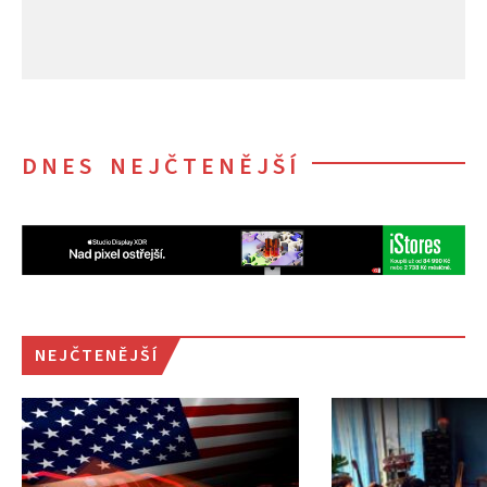
DNES NEJČTENĚJŠÍ
NEJČTENĚJŠÍ