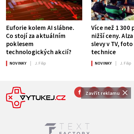
Euforie kolem AI slábne.
Více než 1 300
Co stojí za aktuálním
nižší ceny. Alza
poklesem
slevy v TV, foto
technologických akcií?
technice
NOVINKY
J. Filip
NOVINKY
J. Filip
Zavřít reklamu