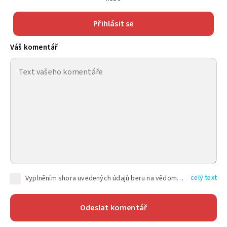
Přihlásit se
Váš komentář
celý text
Vyplněním shora uvedených údajů beru na vědomí, že společnost TEXT FACTORY s.r.o., sídlem Brno, Durďákova 336/29, Černá Pole, PSČ: 613 00, IČ: 06157831, zapsané u Krajského soudu v Brně, oddíl C, vložka 100399, bude zpracovávat mé osobní údaje uvedené v rámci mnou vyplněného registračního formuláře na základě oprávněných zájmů TEXT FACTORY s.r.o. dle čl. 6 odst. 1 písm. f) GDPR a pro splnění právních povinností (čl. 6 odst. 1 písm. c) GDPR), a to pro tyto účely: nezbytnost zajistit oprávnění návštěvníka webových stránek provozovaných společností TEXT FACTORY s.r.o. přispívat aktivně ke zveřejněným článkům nebo v rámci diskusních fór a výkon práv TEXT FACTORY s.r.o. jako administrátora těchto diskusních fór. Více informací o zpracování osobních údajů a právech lze nalézt v