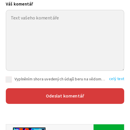
Váš komentář
celý text
Vyplněním shora uvedených údajů beru na vědomí, že společnost TEXT FACTORY s.r.o., sídlem Brno, Durďákova 336/29, Černá Pole, PSČ: 613 00, IČ: 06157831, zapsané u Krajského soudu v Brně, oddíl C, vložka 100399, bude zpracovávat mé osobní údaje uvedené v rámci mnou vyplněného registračního formuláře na základě oprávněných zájmů TEXT FACTORY s.r.o. dle čl. 6 odst. 1 písm. f) GDPR a pro splnění právních povinností (čl. 6 odst. 1 písm. c) GDPR), a to pro tyto účely: nezbytnost zajistit oprávnění návštěvníka webových stránek provozovaných společností TEXT FACTORY s.r.o. přispívat aktivně ke zveřejněným článkům nebo v rámci diskusních fór a výkon práv TEXT FACTORY s.r.o. jako administrátora těchto diskusních fór. Více informací o zpracování osobních údajů a právech lze nalézt v