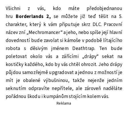
Všichni z vás, kdo máte předobjednanou
hru
Borderlands 2,
se můžete již teď těšit na 5.
charakter, který k vám připutuje skrz DLC. Pracovní
název zní „Mechromancer“ a jeho, nebo spíše její hlavní
dovedností bude zavolat si kámoše v podobě lítajícího
robota s děsivým jménem Deathtrap. Ten bude
poletovat okolo vás a zářícími „drápy“ sekat na
kostičky každého, kdo by vás chtěl ohrozit. Jeho drápy
půjdou samozřejmě upgradovat a jednou z možností je
mít je obalené výbušninou, takže nejenže jedním
seknutím odpravíte nepřítele, ale zároveň naděláte
pořádnou škodu i kumpánům stojícím kolem vás.
Reklama