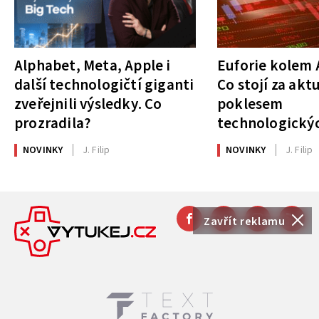
Alphabet, Meta, Apple i
Euforie kolem A
další technologičtí giganti
Co stojí za akt
zveřejnili výsledky. Co
poklesem
prozradila?
technologickýc
NOVINKY
J. Filip
NOVINKY
J. Filip
Zavřít reklamu