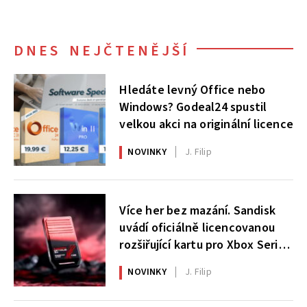
DNES NEJČTENĚJŠÍ
Hledáte levný Office nebo
Windows? Godeal24 spustil
velkou akci na originální licence
NOVINKY
J. Filip
Více her bez mazání. Sandisk
uvádí oficiálně licencovanou
rozšiřující kartu pro Xbox Series
X|S
NOVINKY
J. Filip