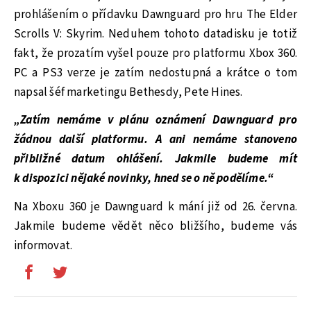
prohlášením o přídavku Dawnguard pro hru The Elder
Scrolls V: Skyrim. Neduhem tohoto datadisku je totiž
fakt, že prozatím vyšel pouze pro platformu Xbox 360.
PC a PS3 verze je zatím nedostupná a krátce o tom
napsal šéf marketingu Bethesdy, Pete Hines.
„Zatím nemáme v plánu oznámení Dawnguard pro
žádnou další platformu. A ani nemáme stanoveno
přibližné datum ohlášení. Jakmile budeme mít
k dispozici nějaké novinky, hned se o ně podělíme.“
Na Xboxu 360 je Dawnguard k mání již od 26. června.
Jakmile budeme vědět něco bližšího, budeme vás
informovat.