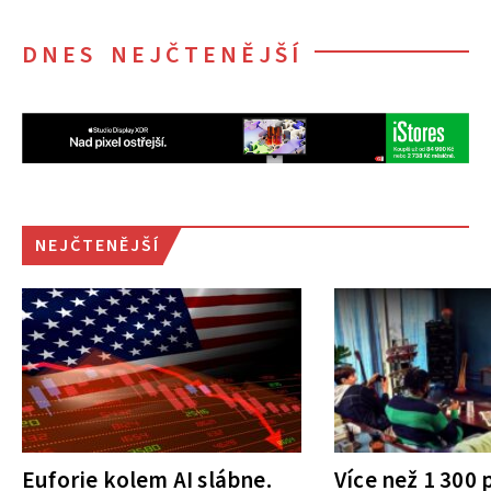
DNES NEJČTENĚJŠÍ
NEJČTENĚJŠÍ
Euforie kolem AI slábne.
Více než 1 300