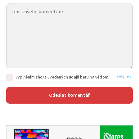
celý text
Vyplněním shora uvedených údajů beru na vědomí, že společnost TEXT FACTORY s.r.o., sídlem Brno, Durďákova 336/29, Černá Pole, PSČ: 613 00, IČ: 06157831, zapsané u Krajského soudu v Brně, oddíl C, vložka 100399, bude zpracovávat mé osobní údaje uvedené v rámci mnou vyplněného registračního formuláře na základě oprávněných zájmů TEXT FACTORY s.r.o. dle čl. 6 odst. 1 písm. f) GDPR a pro splnění právních povinností (čl. 6 odst. 1 písm. c) GDPR), a to pro tyto účely: nezbytnost zajistit oprávnění návštěvníka webových stránek provozovaných společností TEXT FACTORY s.r.o. přispívat aktivně ke zveřejněným článkům nebo v rámci diskusních fór a výkon práv TEXT FACTORY s.r.o. jako administrátora těchto diskusních fór. Více informací o zpracování osobních údajů a právech lze nalézt v