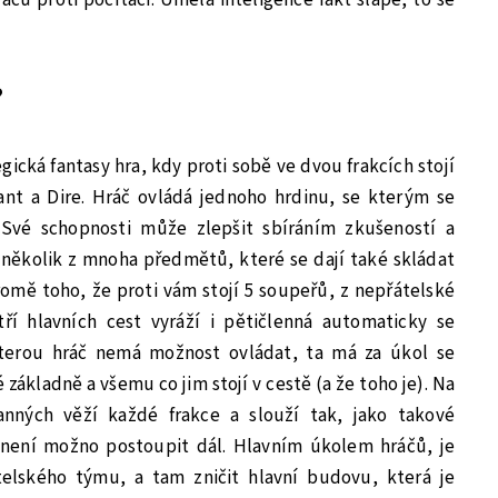
?
egická fantasy hra, kdy proti sobě ve dvou frakcích stojí
ant a Dire. Hráč ovládá jednoho hrdinu, se kterým se
 Své schopnosti může zlepšit sbíráním zkušeností a
 několik z mnoha předmětů, které se dají také skládat
romě toho, že proti vám stojí 5 soupeřů, z nepřátelské
í hlavních cest vyráží i pětičlenná automaticky se
kterou hráč nemá možnost ovládat, ta má za úkol se
 základně a všemu co jim stojí v cestě (a že toho je). Na
anných věží každé frakce a slouží tak, jako takové
í není možno postoupit dál. Hlavním úkolem hráčů, je
elského týmu, a tam zničit hlavní budovu, která je