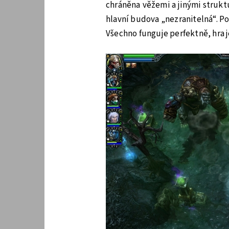
chráněna věžemi a jinými struktu
hlavní budova „nezranitelná“. Po 
Všechno funguje perfektně, hra j