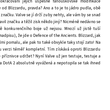
pokračování jejich úspěšné fanouškovské modifikace
ale od Blizzardu, pravda? Ano a to je to jádro pudla, obě
 značku. Valve se jí drží zuby nehty, ale vám by se snad
stavil značku a těžil zisk někdo jiný? Nicméně nedávno se
ě konkurenčního boje už nejsou. Mnozí už jistě tuší
 nadpisu), že jde o Defence of the Ancients. Blizzard, jak
lmi pomalu, ale pak to také obvykle taky stojí zato! Na
 verzi téměř kompletní. Tím získává oproti Blizzardu
 příznivce udržet? Nyní Valve už jen testuje, testuje a
yla DotA 2 absolutně vyvážená a nepotopila se tak ihned