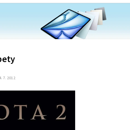
bety
4. 7. 2012