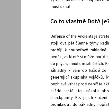
musí uznat.
Co to vlastně DotA je
Defense of the Ancients je strat
stojí dva pětičlenné týmy Radi
probíjí k soupeřově základně.
peněz, za které si může pořídit
do jiných, mnohem silnějších. K
základny k vám do každé ze tř
generující skupinka vojáčků, 
bezhlavě vrhat proti nepřátelské
každé cestě stojí několik obr
checkpointy. Bez jejich zničen
proniknout do základny nepřát