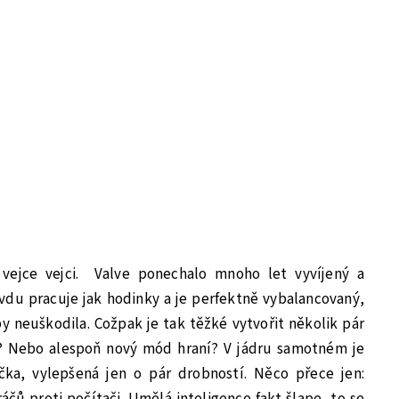
vejce vejci. Valve ponechalo mnoho let vyvíjený a
vdu pracuje jak hodinky a je perfektně vybalancovaný,
 neuškodila. Cožpak je tak těžké vytvořit několik pár
? Nebo alespoň nový mód hraní? V jádru samotném je
čka, vylepšená jen o pár drobností. Něco přece jen:
áčů proti počítači. Umělá inteligence fakt šlape, to se