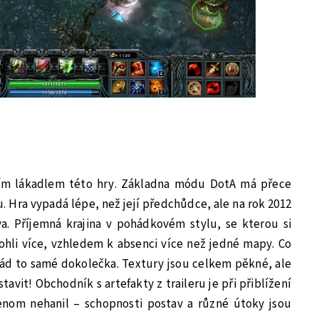
ším lákadlem této hry. Základna módu DotA má přece
 Hra vypadá lépe, než její předchůdce, ale na rok 2012
a. Příjemná krajina v pohádkovém stylu, se kterou si
 mohli více, vzhledem k absenci více než jedné mapy. Co
ád to samé dokolečka. Textury jsou celkem pěkné, ale
stavit! Obchodník s artefakty z traileru je při přiblížení
jenom nehanil – schopnosti postav a různé útoky jsou