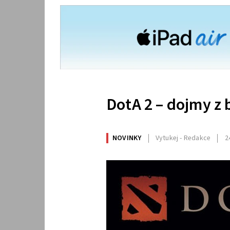
DotA 2 – dojmy z 
NOVINKY
Vytukej - Redakce
2