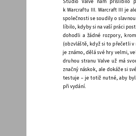
Studio Valve nám přislíbilo 
k Warcraftu III. Warcraft III je 
společnosti se soudily o slavnou
líbilo, kdyby si na vaší práci po
dohodli a žádné rozpory, krom
(obzvláště, když si to přečetli v
je známo, dělá své hry velmi, ve
druhou stranu Valve už má svou
značný náskok, ale dokáže si své
testuje – je totiž nutné, aby b
při vydání.