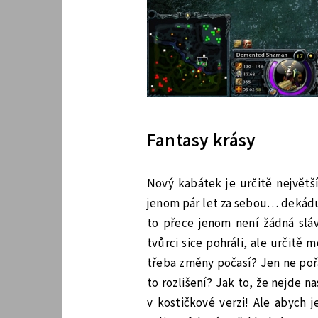
Fantasy krásy
Nový kabátek je určitě největ
jenom pár let za sebou… dekádu.
to přece jenom není žádná sláv
tvůrci sice pohráli, ale určitě
třeba změny počasí? Jen ne poř
to rozlišení? Jak to, že nejde na
v kostičkové verzi! Ale abych 