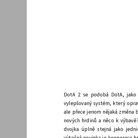
DotA 2 se podobá DotA, jako 
vylepšovaný systém, který opra
ale přece jenom nějaká změna by
nových hrdinů a něco k výbavě
dvojka úplně stejná jako jedni
výtečná novinka je kooperace hr