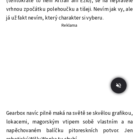
(tentokráte to není Altrair ani Ezio), se na nepřátele
vrhnou zpočátku polehoučku a tišeji. Nevím jak vy, ale
já už fakt nevím, který charakter si vyberu.
Reklama
Gearbox navíc pilně maká na světě se skvělou grafikou,
lokacemi, magorským vtipem sobě vlastním a na
napěchovaném balíčku pitoreskních potvor. Jen