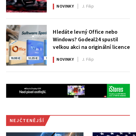
X|S
NOVINKY
J. Filip
Hledáte levný Office nebo
Windows? Godeal24 spustil
velkou akci na originální licence
NOVINKY
J. Filip
NEJČTENĚJŠÍ