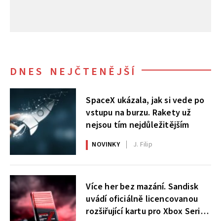
DNES NEJČTENĚJŠÍ
SpaceX ukázala, jak si vede po
vstupu na burzu. Rakety už
nejsou tím nejdůležitějším
NOVINKY
J. Filip
Více her bez mazání. Sandisk
uvádí oficiálně licencovanou
rozšiřující kartu pro Xbox Series