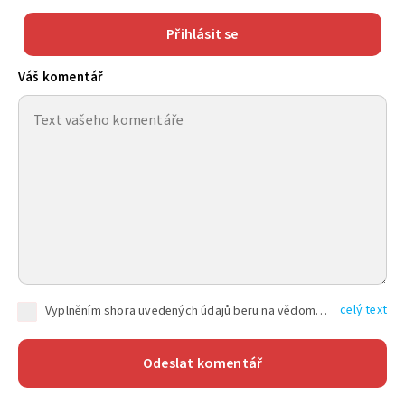
Přihlásit se
Váš komentář
celý text
Vyplněním shora uvedených údajů beru na vědomí, že společnost TEXT FACTORY s.r.o., sídlem Brno, Durďákova 336/29, Černá Pole, PSČ: 613 00, IČ: 06157831, zapsané u Krajského soudu v Brně, oddíl C, vložka 100399, bude zpracovávat mé osobní údaje uvedené v rámci mnou vyplněného registračního formuláře na základě oprávněných zájmů TEXT FACTORY s.r.o. dle čl. 6 odst. 1 písm. f) GDPR a pro splnění právních povinností (čl. 6 odst. 1 písm. c) GDPR), a to pro tyto účely: nezbytnost zajistit oprávnění návštěvníka webových stránek provozovaných společností TEXT FACTORY s.r.o. přispívat aktivně ke zveřejněným článkům nebo v rámci diskusních fór a výkon práv TEXT FACTORY s.r.o. jako administrátora těchto diskusních fór. Více informací o zpracování osobních údajů a právech lze nalézt v