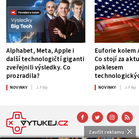
Alphabet, Meta, Apple i
Euforie kolem A
další technologičtí giganti
Co stojí za akt
zveřejnili výsledky. Co
poklesem
prozradila?
technologickýc
NOVINKY
J. Filip
NOVINKY
J. Filip
Zavřít reklamu