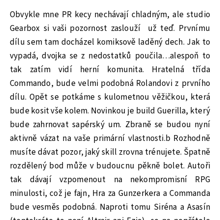
Obvykle mne PR kecy nechávají chladným, ale studio
Gearbox si vaši pozornost zaslouží už teď. Prvnímu
dílu sem tam docházel komiksově laděný dech. Jak to
vypadá, dvojka se z nedostatků poučila…alespoň to
tak zatím vidí herní komunita. Hratelná třída
Commando, bude velmi podobná Rolandovi z prvního
dílu. Opět se potkáme s kulometnou věžičkou, která
bude kosit vše kolem. Novinkou je build Guerilla, který
bude zahrnovat sapérský um. Zbraně se budou nyní
aktivně vázat na vaše primární vlastnosti.b Rozhodně
musíte dávat pozor, jaký skill zrovna trénujete. Špatně
rozdělený bod může v budoucnu pěkně bolet. Autoři
tak dávají vzpomenout na nekompromisní RPG
minulosti, což je fajn, Hra za Gunzerkera a Commanda
bude vesměs podobná. Naproti tomu Siréna a Asasín