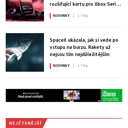
rozšiřující kartu pro Xbox Series
X|S
NOVINKY
J. Filip
SpaceX ukázala, jak si vede po
vstupu na burzu. Rakety už
nejsou tím nejdůležitějším
NOVINKY
J. Filip
NEJČTENĚJŠÍ