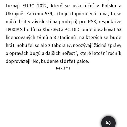
turnaji EURO 2012, které se uskuteční v Polsku a
Ukrajině. Za cenu 539,- (to je doporučená cena, ta se
může lišit v závislosti na prodejci) pro PS3, respektive
1800 MS bodů na Xbox360 a PC. DLC bude obsahovat 53
licencovaných týmů a 8 stadionů, na kterých se bude
hrát. Bohužel se ale z tábora EA neozývají žádné zprávy
o opravách bugů a dalších neřestí, které letošní ročník
doprovázejí. No, budeme si držet palce.
Reklama