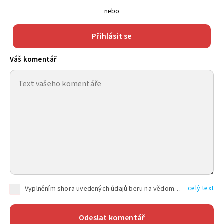
nebo
Přihlásit se
Váš komentář
celý text
Vyplněním shora uvedených údajů beru na vědomí, že společnost TEXT FACTORY s.r.o., sídlem Brno, Durďákova 336/29, Černá Pole, PSČ: 613 00, IČ: 06157831, zapsané u Krajského soudu v Brně, oddíl C, vložka 100399, bude zpracovávat mé osobní údaje uvedené v rámci mnou vyplněného registračního formuláře na základě oprávněných zájmů TEXT FACTORY s.r.o. dle čl. 6 odst. 1 písm. f) GDPR a pro splnění právních povinností (čl. 6 odst. 1 písm. c) GDPR), a to pro tyto účely: nezbytnost zajistit oprávnění návštěvníka webových stránek provozovaných společností TEXT FACTORY s.r.o. přispívat aktivně ke zveřejněným článkům nebo v rámci diskusních fór a výkon práv TEXT FACTORY s.r.o. jako administrátora těchto diskusních fór. Více informací o zpracování osobních údajů a právech lze nalézt v