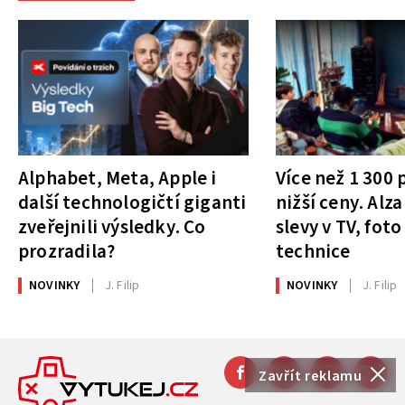
Alphabet, Meta, Apple i
Více než 1 300
další technologičtí giganti
nižší ceny. Alza
zveřejnili výsledky. Co
slevy v TV, foto
prozradila?
technice
NOVINKY
J. Filip
NOVINKY
J. Filip
Zavřít reklamu