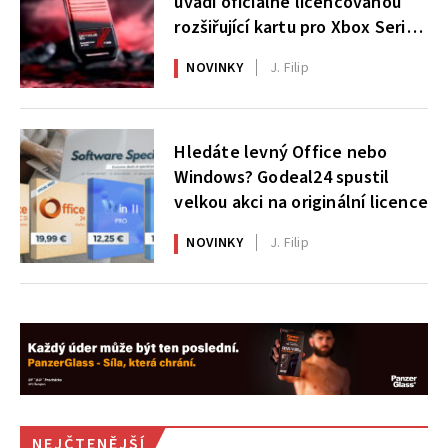
uvádí oficiálně licencovanou
rozšiřující kartu pro Xbox Series
X|S
NOVINKY
J. Filip
Hledáte levný Office nebo
Windows? Godeal24 spustil
velkou akci na originální licence
NOVINKY
J. Filip
NEJČTENĚJŠÍ