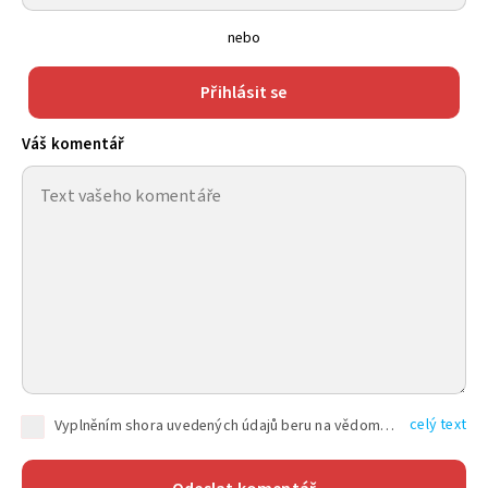
nebo
Přihlásit se
Váš komentář
celý text
Vyplněním shora uvedených údajů beru na vědomí, že společnost TEXT FACTORY s.r.o., sídlem Brno, Durďákova 336/29, Černá Pole, PSČ: 613 00, IČ: 06157831, zapsané u Krajského soudu v Brně, oddíl C, vložka 100399, bude zpracovávat mé osobní údaje uvedené v rámci mnou vyplněného registračního formuláře na základě oprávněných zájmů TEXT FACTORY s.r.o. dle čl. 6 odst. 1 písm. f) GDPR a pro splnění právních povinností (čl. 6 odst. 1 písm. c) GDPR), a to pro tyto účely: nezbytnost zajistit oprávnění návštěvníka webových stránek provozovaných společností TEXT FACTORY s.r.o. přispívat aktivně ke zveřejněným článkům nebo v rámci diskusních fór a výkon práv TEXT FACTORY s.r.o. jako administrátora těchto diskusních fór. Více informací o zpracování osobních údajů a právech lze nalézt v