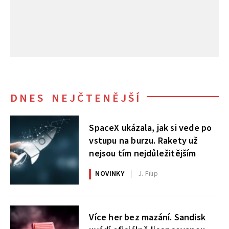
DNES NEJČTENĚJŠÍ
SpaceX ukázala, jak si vede po
vstupu na burzu. Rakety už
nejsou tím nejdůležitějším
NOVINKY
J. Filip
Více her bez mazání. Sandisk