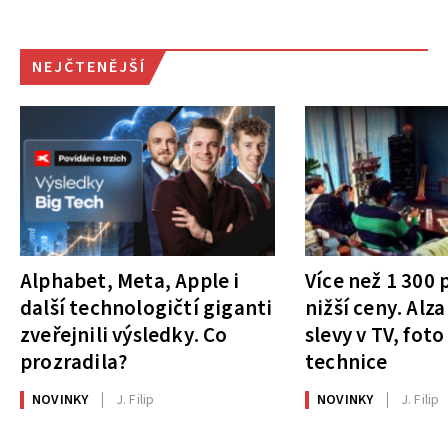
NEJČTENĚJŠÍ
Alphabet, Meta, Apple i
Více než 1 300
další technologičtí giganti
nižší ceny. Alza
zveřejnili výsledky. Co
slevy v TV, foto
prozradila?
technice
NOVINKY
J. Filip
NOVINKY
J. Filip