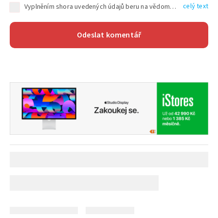
celý text
Vyplněním shora uvedených údajů beru na vědomí, že společnost TEXT FACTORY s.r.o., sídlem Brno, Durďákova 336/29, Černá Pole, PSČ: 613 00, IČ: 06157831, zapsané u Krajského soudu v Brně, oddíl C, vložka 100399, bude zpracovávat mé osobní údaje uvedené v rámci mnou vyplněného registračního formuláře na základě oprávněných zájmů TEXT FACTORY s.r.o. dle čl. 6 odst. 1 písm. f) GDPR a pro splnění právních povinností (čl. 6 odst. 1 písm. c) GDPR), a to pro tyto účely: nezbytnost zajistit oprávnění návštěvníka webových stránek provozovaných společností TEXT FACTORY s.r.o. přispívat aktivně ke zveřejněným článkům nebo v rámci diskusních fór a výkon práv TEXT FACTORY s.r.o. jako administrátora těchto diskusních fór. Více informací o zpracování osobních údajů a právech lze nalézt v