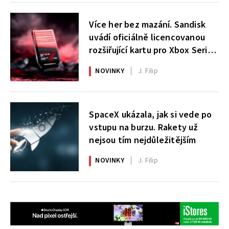
Více her bez mazání. Sandisk
uvádí oficiálně licencovanou
rozšiřující kartu pro Xbox Series
X|S
NOVINKY
J. Filip
SpaceX ukázala, jak si vede po
vstupu na burzu. Rakety už
nejsou tím nejdůležitějším
NOVINKY
J. Filip