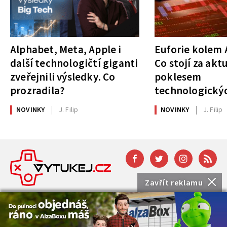
Alphabet, Meta, Apple i
Euforie kolem A
další technologičtí giganti
Co stojí za akt
zveřejnili výsledky. Co
poklesem
prozradila?
technologickýc
NOVINKY
J. Filip
NOVINKY
J. Filip
Zavřít reklamu