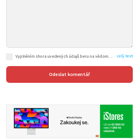
celý text
Vyplněním shora uvedených údajů beru na vědomí, že společnost TEXT FACTORY s.r.o., sídlem Brno, Durďákova 336/29, Černá Pole, PSČ: 613 00, IČ: 06157831, zapsané u Krajského soudu v Brně, oddíl C, vložka 100399, bude zpracovávat mé osobní údaje uvedené v rámci mnou vyplněného registračního formuláře na základě oprávněných zájmů TEXT FACTORY s.r.o. dle čl. 6 odst. 1 písm. f) GDPR a pro splnění právních povinností (čl. 6 odst. 1 písm. c) GDPR), a to pro tyto účely: nezbytnost zajistit oprávnění návštěvníka webových stránek provozovaných společností TEXT FACTORY s.r.o. přispívat aktivně ke zveřejněným článkům nebo v rámci diskusních fór a výkon práv TEXT FACTORY s.r.o. jako administrátora těchto diskusních fór. Více informací o zpracování osobních údajů a právech lze nalézt v