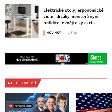
Elektrické stoly, ergonomické
židle i držáky monitorů nyní
pořídíte levněji díky akci
AlzaErgo
NOVINKY
J. Filip
NEJČTENĚJŠÍ